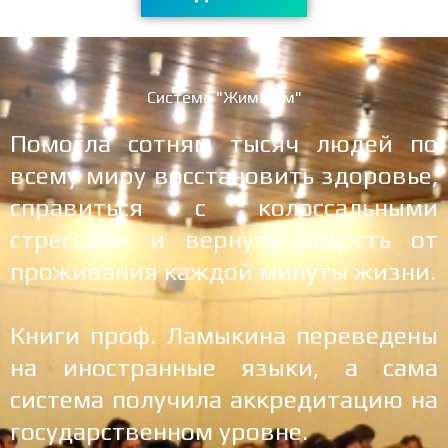
Система "Жим Лам"
Помогла сотням тысяч людей по
всему миру восстановить здоровье,
справиться с колоссальными
стрессами и вернуть радость от
проживания каждой минуты жизни.
Книги проф. Ламыкина переведены
на иностранные языки, а сама
система получила аккредитацию на
государственном уровне.