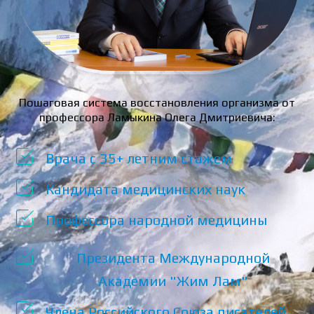
Пошаговая система восстановления организма от
профессора Ламыкина Олега Дмитриевича:
Врача с 35+ летним стажем
Кандидата медицинских наук
Профессора народной медицины
Президента Международной
Академии "Жим Лам"
Члена Российского Союза писателей