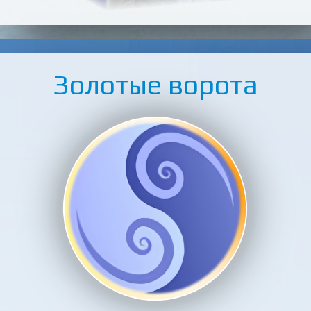
i
o
Золотые ворота
u
s