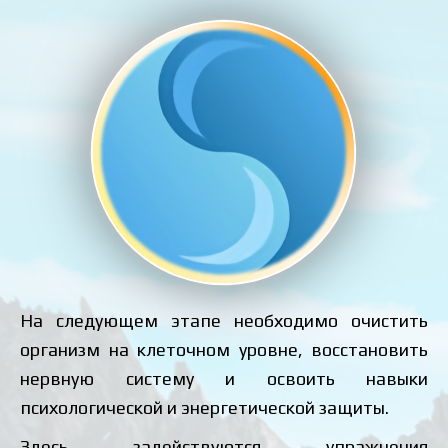
u
s
На следующем этапе необходимо очистить
организм на клеточном уровне, восстановить
нервную систему и освоить навыки
психологической и энергетической защиты.
Здесь задействуются упражнения